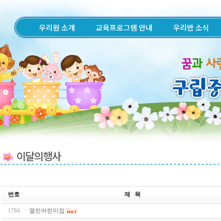
우리원 소개
교육프로그램 안내
우리반 소식
이달의행사
번호
제 목
1784
열린어린이집