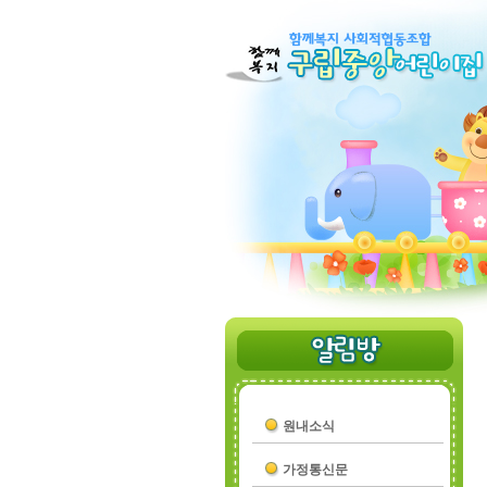
원내소식
가정통신문