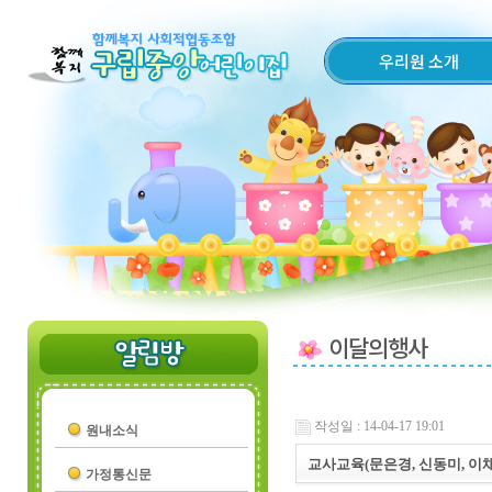
우리원 소개
이달의행사
작성일 : 14-04-17 19:01
원내소식
교사교육(문은경, 신동미, 이
가정통신문