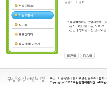
글쓴이 :
이명희
부모 자료실
이달의행사
* 중앙어린이집 운영위원회 안
식단표
-일시:14년 7월 23일, 오후 2시
-안건:중앙어린이집 급식/위생
포토갤러리
중앙 추억 나누기
주소
: 서울특별시 관악구 중앙동 890-1
전화
:
Copyright(c) 2012 구립중앙어린이집. All Rights