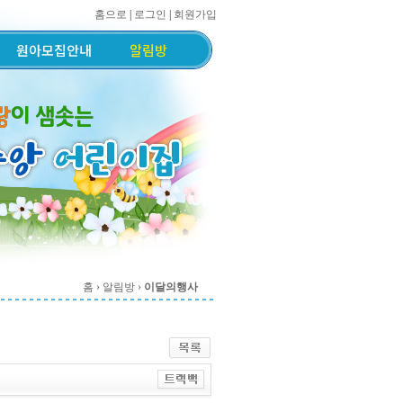
홈으로
|
로그인
|
회원가입
원아모집안내
알림방
홈
› 알림방 ›
이달의행사