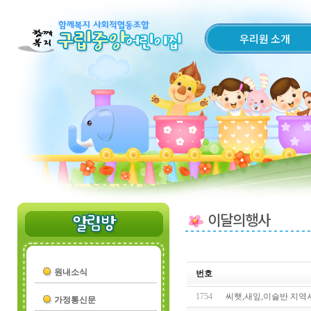
우리원 소개
이달의행사
원내소식
번호
1754
씨햇,새잎,이슬반 지
가정통신문