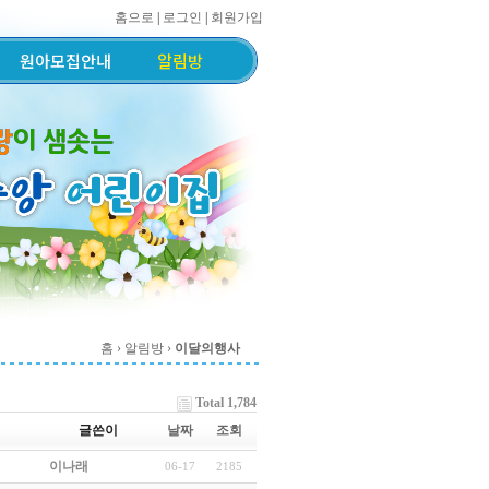
홈으로
|
로그인
|
회원가입
원아모집안내
알림방
홈
› 알림방 ›
이달의행사
Total 1,784
글쓴이
날짜
조회
이나래
06-17
2185