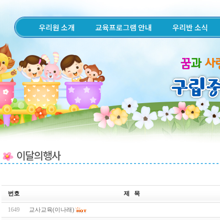
우리원 소개
교육프로그램 안내
우리반 소식
이달의행사
번호
제 목
1649
교사교육(이나래)