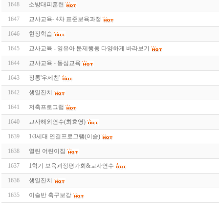
1648
소방대피훈련
1647
교사교육- 4차 표준보육과정
1646
현장학습
1645
교사교육 - 영유아 문제행동 다양하게 바라보기
1644
교사교육 - 동심교육
1643
장통'우세친'
1642
생일잔치
1641
저축프로그램
1640
교사해외연수(최효영)
1639
1/3세대 연결프로그램(이슬)
1638
열린 어린이집
1637
1학기 보육과정평가회&교사연수
1636
생일잔치
1635
이슬반 축구보강