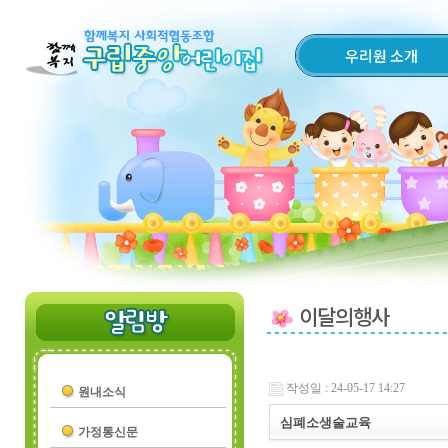
우리원 소개
이달의행사
작성일 : 24-05-17 14:27
원내소식
심폐소생술교육
가정통신문