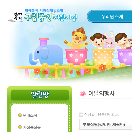
우리원 소개
이달의행사
작성일 : 14-04-07 21:53
원내소식
부모상담(씨앗반, 새싹반)
가정통신문