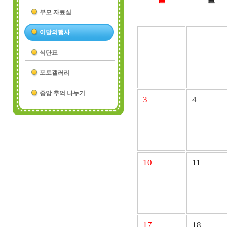
부모 자료실
이달의행사
식단표
포토갤러리
중앙 추억 나누기
3
4
10
11
17
18