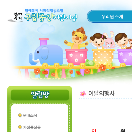
우리원 소개
이달의행사
원내소식
가정통신문
일
월